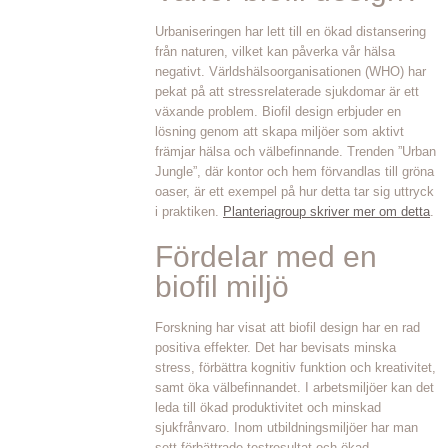
Urbaniseringen har lett till en ökad distansering
från naturen, vilket kan påverka vår hälsa
negativt. Världshälsoorganisationen (WHO) har
pekat på att stressrelaterade sjukdomar är ett
växande problem. Biofil design erbjuder en
lösning genom att skapa miljöer som aktivt
främjar hälsa och välbefinnande. Trenden ”Urban
Jungle”, där kontor och hem förvandlas till gröna
oaser, är ett exempel på hur detta tar sig uttryck
i praktiken.
Planteriagroup skriver mer om detta
.
Fördelar med en
biofil miljö
Forskning har visat att biofil design har en rad
positiva effekter. Det har bevisats minska
stress, förbättra kognitiv funktion och kreativitet,
samt öka välbefinnandet. I arbetsmiljöer kan det
leda till ökad produktivitet och minskad
sjukfrånvaro. Inom utbildningsmiljöer har man
sett förbättrade testresultat och ökad