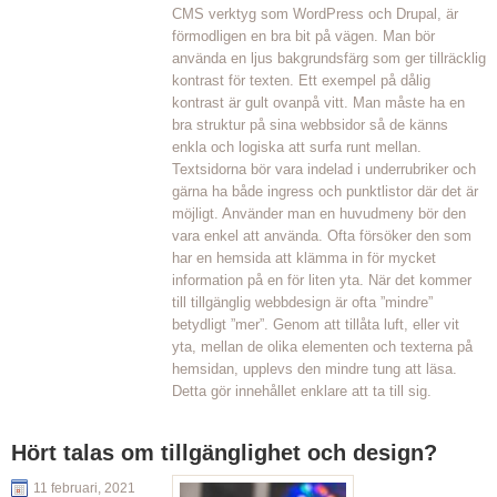
CMS verktyg som WordPress och Drupal, är
förmodligen en bra bit på vägen. Man bör
använda en ljus bakgrundsfärg som ger tillräcklig
kontrast för texten. Ett exempel på dålig
kontrast är gult ovanpå vitt. Man måste ha en
bra struktur på sina webbsidor så de känns
enkla och logiska att surfa runt mellan.
Textsidorna bör vara indelad i underrubriker och
gärna ha både ingress och punktlistor där det är
möjligt. Använder man en huvudmeny bör den
vara enkel att använda. Ofta försöker den som
har en hemsida att klämma in för mycket
information på en för liten yta. När det kommer
till tillgänglig webbdesign är ofta ”mindre”
betydligt ”mer”. Genom att tillåta luft, eller vit
yta, mellan de olika elementen och texterna på
hemsidan, upplevs den mindre tung att läsa.
Detta gör innehållet enklare att ta till sig.
Hört talas om tillgänglighet och design?
11 februari, 2021