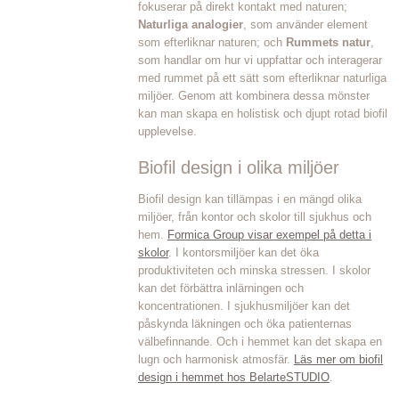
fokuserar på direkt kontakt med naturen;
Naturliga analogier
, som använder element
som efterliknar naturen; och
Rummets natur
,
som handlar om hur vi uppfattar och interagerar
med rummet på ett sätt som efterliknar naturliga
miljöer. Genom att kombinera dessa mönster
kan man skapa en holistisk och djupt rotad biofil
upplevelse.
Biofil design i olika miljöer
Biofil design kan tillämpas i en mängd olika
miljöer, från kontor och skolor till sjukhus och
hem.
Formica Group visar exempel på detta i
skolor
. I kontorsmiljöer kan det öka
produktiviteten och minska stressen. I skolor
kan det förbättra inlärningen och
koncentrationen. I sjukhusmiljöer kan det
påskynda läkningen och öka patienternas
välbefinnande. Och i hemmet kan det skapa en
lugn och harmonisk atmosfär.
Läs mer om biofil
design i hemmet hos BelarteSTUDIO
.