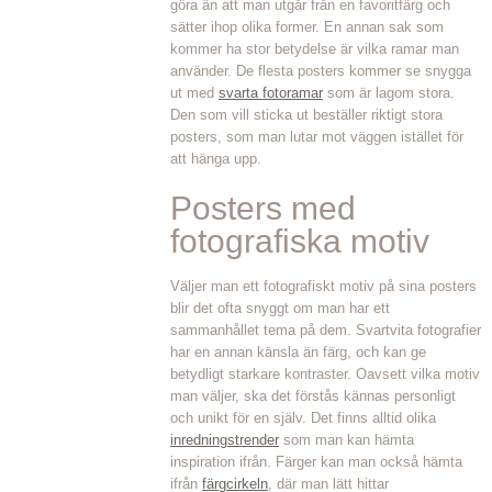
göra än att man utgår från en favoritfärg och
sätter ihop olika former. En annan sak som
kommer ha stor betydelse är vilka ramar man
använder. De flesta posters kommer se snygga
ut med
svarta fotoramar
som är lagom stora.
Den som vill sticka ut beställer riktigt stora
posters, som man lutar mot väggen istället för
att hänga upp.
Posters med
fotografiska motiv
Väljer man ett fotografiskt motiv på sina posters
blir det ofta snyggt om man har ett
sammanhållet tema på dem. Svartvita fotografier
har en annan känsla än färg, och kan ge
betydligt starkare kontraster. Oavsett vilka motiv
man väljer, ska det förstås kännas personligt
och unikt för en själv. Det finns alltid olika
inredningstrender
som man kan hämta
inspiration ifrån. Färger kan man också hämta
ifrån
färgcirkeln
, där man lätt hittar