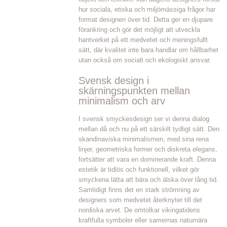
hur sociala, etiska och miljömässiga frågor har
format designen över tid. Detta ger en djupare
förankring och gör det möjligt att utveckla
hantverket på ett medvetet och meningsfullt
sätt, där kvalitet inte bara handlar om hållbarhet
utan också om socialt och ekologiskt ansvar.
Svensk design i
skärningspunkten mellan
minimalism och arv
I svensk smyckesdesign ser vi denna dialog
mellan då och nu på ett särskilt tydligt sätt. Den
skandinaviska minimalismen, med sina rena
linjer, geometriska former och diskreta elegans,
fortsätter att vara en dominerande kraft. Denna
estetik är tidlös och funktionell, vilket gör
smyckena lätta att bära och älska över lång tid.
Samtidigt finns det en stark strömning av
designers som medvetet återknyter till det
nordiska arvet. De omtolkar vikingatidens
kraftfulla symboler eller samernas naturnära