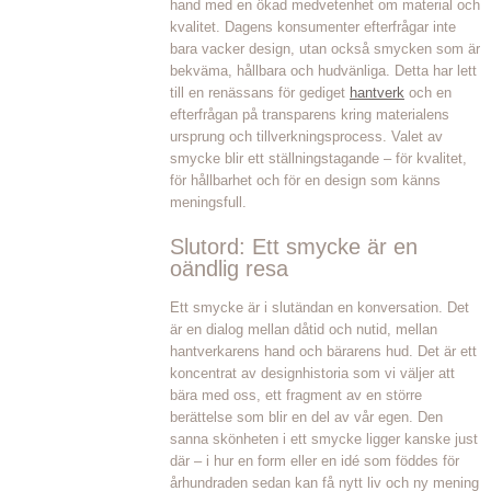
hand med en ökad medvetenhet om material och
kvalitet. Dagens konsumenter efterfrågar inte
bara vacker design, utan också smycken som är
bekväma, hållbara och hudvänliga. Detta har lett
till en renässans för gediget
hantverk
och en
efterfrågan på transparens kring materialens
ursprung och tillverkningsprocess. Valet av
smycke blir ett ställningstagande – för kvalitet,
för hållbarhet och för en design som känns
meningsfull.
Slutord: Ett smycke är en
oändlig resa
Ett smycke är i slutändan en konversation. Det
är en dialog mellan dåtid och nutid, mellan
hantverkarens hand och bärarens hud. Det är ett
koncentrat av designhistoria som vi väljer att
bära med oss, ett fragment av en större
berättelse som blir en del av vår egen. Den
sanna skönheten i ett smycke ligger kanske just
där – i hur en form eller en idé som föddes för
århundraden sedan kan få nytt liv och ny mening