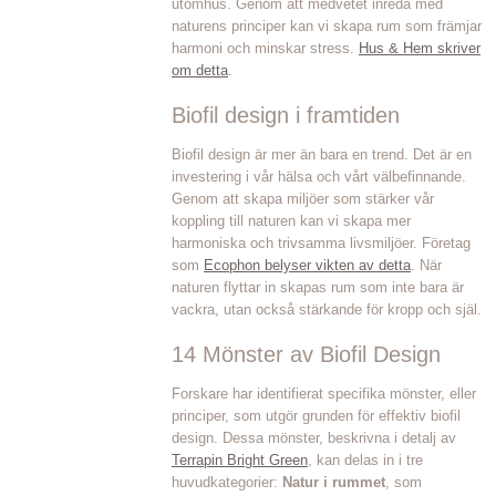
utomhus. Genom att medvetet inreda med
naturens principer kan vi skapa rum som främjar
harmoni och minskar stress.
Hus & Hem skriver
om detta
.
Biofil design i framtiden
Biofil design är mer än bara en trend. Det är en
investering i vår hälsa och vårt välbefinnande.
Genom att skapa miljöer som stärker vår
koppling till naturen kan vi skapa mer
harmoniska och trivsamma livsmiljöer. Företag
som
Ecophon belyser vikten av detta
. När
naturen flyttar in skapas rum som inte bara är
vackra, utan också stärkande för kropp och själ.
14 Mönster av Biofil Design
Forskare har identifierat specifika mönster, eller
principer, som utgör grunden för effektiv biofil
design. Dessa mönster, beskrivna i detalj av
Terrapin Bright Green
, kan delas in i tre
huvudkategorier:
Natur i rummet
, som