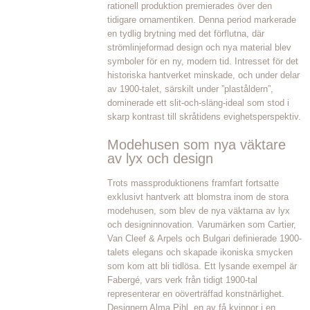
rationell produktion premierades över den
tidigare ornamentiken. Denna period markerade
en tydlig brytning med det förflutna, där
strömlinjeformad design och nya material blev
symboler för en ny, modern tid. Intresset för det
historiska hantverket minskade, och under delar
av 1900-talet, särskilt under ”plaståldern”,
dominerade ett slit-och-släng-ideal som stod i
skarp kontrast till skråtidens evighetsperspektiv.
Modehusen som nya väktare
av lyx och design
Trots massproduktionens framfart fortsatte
exklusivt hantverk att blomstra inom de stora
modehusen, som blev de nya väktarna av lyx
och designinnovation. Varumärken som Cartier,
Van Cleef & Arpels och Bulgari definierade 1900-
talets elegans och skapade ikoniska smycken
som kom att bli tidlösa. Ett lysande exempel är
Fabergé, vars verk från tidigt 1900-tal
representerar en oöverträffad konstnärlighet.
Designern Alma Pihl, en av få kvinnor i en