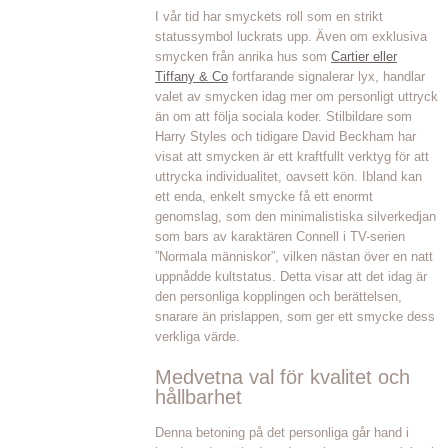
I vår tid har smyckets roll som en strikt
statussymbol luckrats upp. Även om exklusiva
smycken från anrika hus som
Cartier eller
Tiffany & Co
fortfarande signalerar lyx, handlar
valet av smycken idag mer om personligt uttryck
än om att följa sociala koder. Stilbildare som
Harry Styles och tidigare David Beckham har
visat att smycken är ett kraftfullt verktyg för att
uttrycka individualitet, oavsett kön. Ibland kan
ett enda, enkelt smycke få ett enormt
genomslag, som den minimalistiska silverkedjan
som bars av karaktären Connell i TV-serien
”Normala människor”, vilken nästan över en natt
uppnådde kultstatus. Detta visar att det idag är
den personliga kopplingen och berättelsen,
snarare än prislappen, som ger ett smycke dess
verkliga värde.
Medvetna val för kvalitet och
hållbarhet
Denna betoning på det personliga går hand i