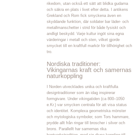
rikedom, utan också ett sätt att blidka gudarna
och säkra en plats i livet efter detta. I antikens
Grekland och Rom fick smyckena även en
skyddande funktion, där soldater bar läder- och
metallmanschetter i strid för både fysiskt och
andligt beskydd. Varje kultur ingöt sina egna
värderingar i metall och sten, vilket gjorde
smycket till en kraftfull markör för tillhörighet och
tro.
Nordiska traditioner:
Vikingarnas kraft och samernas
naturkoppling
I Norden utvecklades unika och kraftfulla
designtraditioner som än idag inspirerar
formgivare. Under vikingatiden (ca 800–1050
e.Kr.) var smycken centrala för att visa status
och identitet. Komplexa geometriska mönster
och mytologiska symboler, som Tors hammare,
prydde allt från ringar till broscher i silver och
brons. Parallellt har samernas rika
hantverkstradition, med sin djupa koppling till