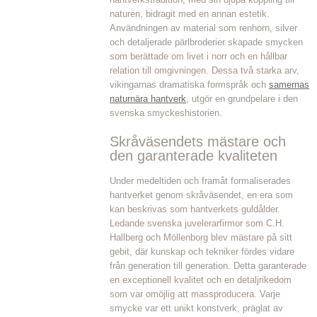
naturen, bidragit med en annan estetik.
Användningen av material som renhorn, silver
och detaljerade pärlbroderier skapade smycken
som berättade om livet i norr och en hållbar
relation till omgivningen. Dessa två starka arv,
vikingarnas dramatiska formspråk och
samernas
naturnära hantverk
, utgör en grundpelare i den
svenska smyckeshistorien.
Skråväsendets mästare och
den garanterade kvaliteten
Under medeltiden och framåt formaliserades
hantverket genom skråväsendet, en era som
kan beskrivas som hantverkets guldålder.
Ledande svenska juvelerarfirmor som C.H.
Hallberg och Möllenborg blev mästare på sitt
gebit, där kunskap och tekniker fördes vidare
från generation till generation. Detta garanterade
en exceptionell kvalitet och en detaljrikedom
som var omöjlig att massproducera. Varje
smycke var ett unikt konstverk, präglat av