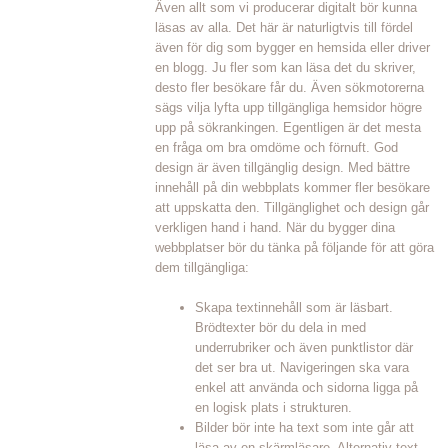
Även allt som vi producerar digitalt bör kunna
läsas av alla. Det här är naturligtvis till fördel
även för dig som bygger en hemsida eller driver
en blogg. Ju fler som kan läsa det du skriver,
desto fler besökare får du. Även sökmotorerna
sägs vilja lyfta upp tillgängliga hemsidor högre
upp på sökrankingen. Egentligen är det mesta
en fråga om bra omdöme och förnuft. God
design är även tillgänglig design. Med bättre
innehåll på din webbplats kommer fler besökare
att uppskatta den. Tillgänglighet och design går
verkligen hand i hand. När du bygger dina
webbplatser bör du tänka på följande för att göra
dem tillgängliga:
Skapa textinnehåll som är läsbart.
Brödtexter bör du dela in med
underrubriker och även punktlistor där
det ser bra ut. Navigeringen ska vara
enkel att använda och sidorna ligga på
en logisk plats i strukturen.
Bilder bör inte ha text som inte går att
läsa av en skärmläsare. Alternativ text