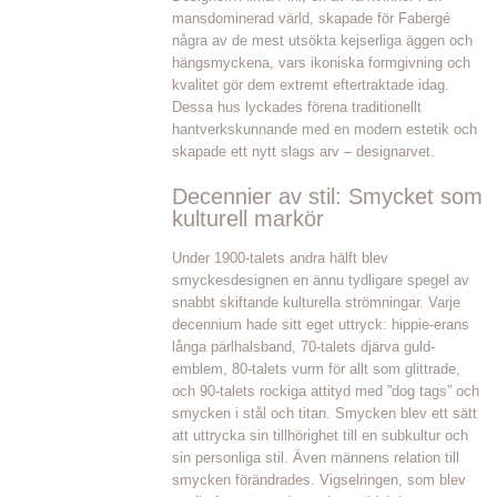
mansdominerad värld, skapade för Fabergé
några av de mest utsökta kejserliga äggen och
hängsmyckena, vars ikoniska formgivning och
kvalitet gör dem extremt eftertraktade idag.
Dessa hus lyckades förena traditionellt
hantverkskunnande med en modern estetik och
skapade ett nytt slags arv – designarvet.
Decennier av stil: Smycket som
kulturell markör
Under 1900-talets andra hälft blev
smyckesdesignen en ännu tydligare spegel av
snabbt skiftande kulturella strömningar. Varje
decennium hade sitt eget uttryck: hippie-erans
långa pärlhalsband, 70-talets djärva guld-
emblem, 80-talets vurm för allt som glittrade,
och 90-talets rockiga attityd med ”dog tags” och
smycken i stål och titan. Smycken blev ett sätt
att uttrycka sin tillhörighet till en subkultur och
sin personliga stil. Även männens relation till
smycken förändrades. Vigselringen, som blev