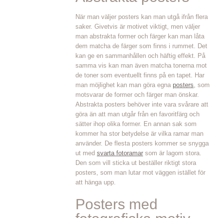
När man väljer posters kan man utgå ifrån flera
saker. Givetvis är motivet viktigt, men väljer
man abstrakta former och färger kan man låta
dem matcha de färger som finns i rummet. Det
kan ge en sammanhållen och häftig effekt. På
samma vis kan man även matcha tonerna mot
de toner som eventuellt finns på en tapet. Har
man möjlighet kan man göra egna
posters
, som
motsvarar de former och färger man önskar.
Abstrakta posters behöver inte vara svårare att
göra än att man utgår från en favoritfärg och
sätter ihop olika former. En annan sak som
kommer ha stor betydelse är vilka ramar man
använder. De flesta posters kommer se snygga
ut med
svarta fotoramar
som är lagom stora.
Den som vill sticka ut beställer riktigt stora
posters, som man lutar mot väggen istället för
att hänga upp.
Posters med