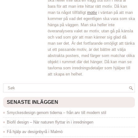
ska heller inte låta en vägg stå tom i flera år
bara för att man inte hittar rätt motiv. Då kan
man ta något tillfälligt
motiv
i väntan på att man
kommer på vad det egentligen ska vara som ska
hänga på väggen. Man ska heller inte
överanalysera valet av motiv, utan gå på känsla
och vad som gör att man känner sig glad då
man ser det. Är det fortfarande omöjligt att tänka
ut ett passande motiv, är det bättre att välja
abstrakta posters, med färger som matchar olika
objekt i rummet där det hänger. Då kan man se
tavlorna som inredningsdetaljer som hjälper till
att skapa en helhet.
SENASTE INLÄGGEN
Smyckesdesign genom tiderna – från arv till modern stil
Biofil design – När naturen flyttar in i inredningen
Få hjälp av designbyrå i Malmö