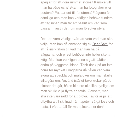
speglar för att göra rummet större? Kanske vill
man ha både och? Ska man ha fotografier eller
posters? Passar det till fönstrena?Frågorna är
oändliga och man kan verkligen behöva fundera
ett tag innan man tar ett beslut om vad som
passar in just i det rum man försöker styla.
Det kan vara väldigt svårt att veta vad man ska
välja. Man kan då använda sig av
Dear Sam
för
att få inspiration till vad man kan ha på
väggarna, och priset behöver inte heller skena
iväg. Man kan verkligen unna sig att faktiskt
ändra på väggarna ibland. Tänk dock på att inte
borra för mycket i väggarna då hålen kan vara
svåra att spackla och måla över om man skulle
vilja göra om. Använd istället tavelkrokar på de
platser det går, hålen blir inte alls lika synliga om
man skulle vilja flytta en tavla. Oavsett, man
ska inte vara rädd för att prova. Tavlor är ju lätt
utbytbara till skillnad från tapeter, så gå loss och
testa, i värsta fall får man plocka ner den!