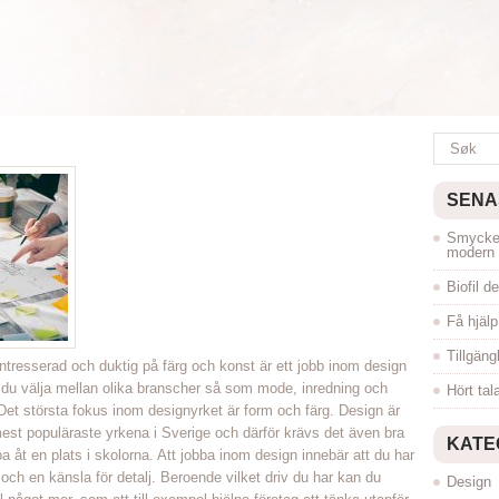
SENA
Smyckes
modern s
Biofil d
Få hjäl
Tillgän
ntresserad och duktig på färg och konst är ett jobb inom design
 du välja mellan olika branscher så som mode, inredning och
Hört tal
 Det största fokus inom designyrket är form och färg. Design är
est populäraste yrkena i Sverige och därför krävs det även bra
KATE
pa åt en plats i skolorna. Att jobba inom design innebär att du har
och en känsla för detalj. Beroende vilket driv du har kan du
Design