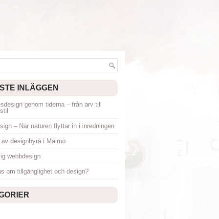
STE INLÄGGEN
design genom tiderna – från arv till
til
esign – När naturen flyttar in i inredningen
p av designbyrå i Malmö
glig webbdesign
as om tillgänglighet och design?
GORIER