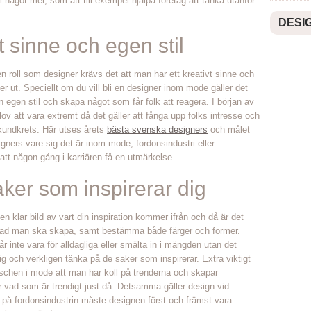
ll något mer, som att till exempel hjälpa företag att tänka utanför
DESI
t sinne och egen stil
en roll som designer krävs det att man har ett kreativt sinne och
er ut. Speciellt om du vill bli en designer inom mode gäller det
 egen stil och skapa något som får folk att reagera. I början av
 lov att vara extremt då det gäller att fånga upp folks intresse och
kundkrets. Här utses årets
bästa svenska designers
och målet
igners vare sig det är inom mode, fordonsindustri eller
att någon gång i karriären få en utmärkelse.
aker som inspirerar dig
 en klar bild av vart din inspiration kommer ifrån och då är det
a vad man ska skapa, samt bestämma både färger och former.
år inte vara för alldagliga eller smälta in i mängden utan det
 sig och verkligen tänka på de saker som inspirerar. Extra viktigt
schen i mode att man har koll på trenderna och skapar
er vad som är trendigt just då. Detsamma gäller design vid
på fordonsindustrin måste designen först och främst vara