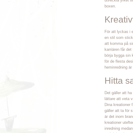
utveckla yrket ti
boxen.
Kreativ
För att lyckas i 
en stil som stick
att komma på sin
karriären får det
börja bygga sin 
för de flesta des
heminredning är 
Hitta s
Det gäller att ha
lättare att vet
Dina kreationer f
gäller att ta för
är det inom bran
kreationer uteft
inredning medan 