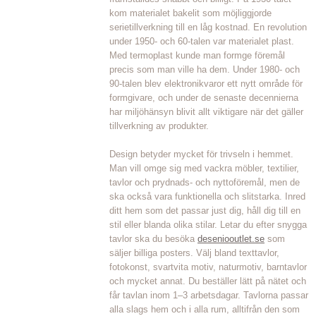
kom materialet bakelit som möjliggjorde
serietillverkning till en låg kostnad. En revolution
under 1950- och 60-talen var materialet plast.
Med termoplast kunde man formge föremål
precis som man ville ha dem. Under 1980- och
90-talen blev elektronikvaror ett nytt område för
formgivare, och under de senaste decennierna
har miljöhänsyn blivit allt viktigare när det gäller
tillverkning av produkter.
Design betyder mycket för trivseln i hemmet.
Man vill omge sig med vackra möbler, textilier,
tavlor och prydnads- och nyttoföremål, men de
ska också vara funktionella och slitstarka. Inred
ditt hem som det passar just dig, håll dig till en
stil eller blanda olika stilar. Letar du efter snygga
tavlor ska du besöka
deseniooutlet.se
som
säljer billiga posters. Välj bland texttavlor,
fotokonst, svartvita motiv, naturmotiv, barntavlor
och mycket annat. Du beställer lätt på nätet och
får tavlan inom 1–3 arbetsdagar. Tavlorna passar
alla slags hem och i alla rum, alltifrån den som